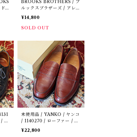
OKS
BROOKS BROTHERS / ブ
イドロ
ルックスブラザーズ / アレン
Ald
エドモンズ別注 / 革靴 / 中古
¥14,800
古 / U
/ US8 1/2 D
SOLD OUT
131
未使用品 / YANKO / ヤンコ
/ 革
/ 1140270 / ローファー / 定
価5.8万円 / 革靴 / 中古 / 26.
¥22,800
5