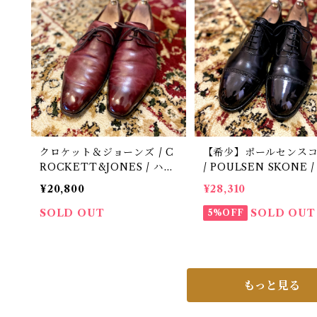
クロケット＆ジョーンズ / C
【希少】ポールセンス
ROCKETT&JONES / ハン
/ POULSEN SKONE 
ドグレード / HARTWELL2
ケット製 / パンチドキ
¥20,800
¥28,310
/ 中古 / 革靴 / 8 E
トウ / 革靴 / 中古8 E
SOLD OUT
SOLD OUT
5%OFF
もっと見る