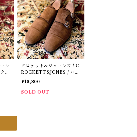
コーン
クロケット＆ジョーンズ / C
/ クロ
ROCKETT&JONES / ハン
ャップ
ドグレード / REPTON3 /
¥18,800
スエード / 中古 / 革靴 / 8
SOLD OUT