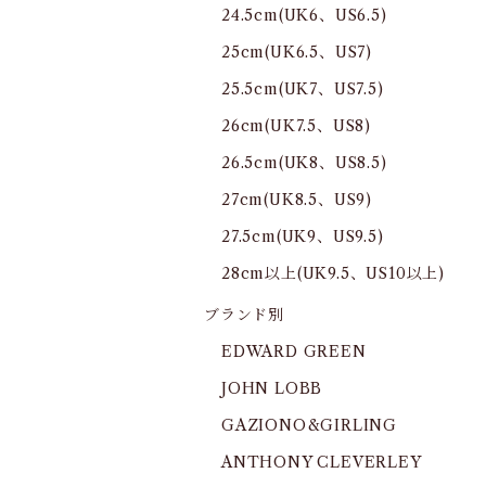
24.5cm(UK6、US6.5)
25cm(UK6.5、US7)
25.5cm(UK7、US7.5)
26cm(UK7.5、US8)
26.5cm(UK8、US8.5)
27cm(UK8.5、US9)
27.5cm(UK9、US9.5)
28cm以上(UK9.5、US10以上)
ブランド別
EDWARD GREEN
JOHN LOBB
GAZIONO&GIRLING
ANTHONY CLEVERLEY