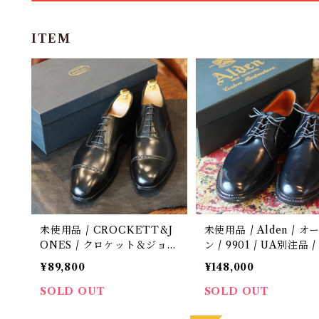
ITEM
未使用品 / CROCKETT&J
未使用品 / Alden / 
ONES / クロケット＆ジョー
ン / 9901 / UA別注品 
ンズ / BELGRAVE3 / ハン
ドバン / バリーラスト /
¥89,800
¥148,000
ドグレード / 定価15.4万 /中
/ 革靴 / 8 1/2D(US)
古 / 革靴 / 6 1/2 E
SOLD OUT
SOLD OUT