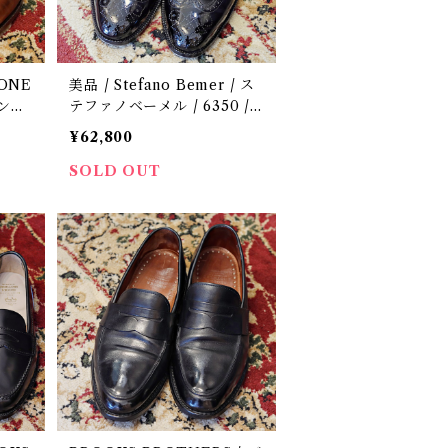
ONE
美品 / Stefano Bemer / ス
ーンズ
テファノベーメル / 6350 /
シューツリー付 / 定価28万 /
¥62,800
/ 中古
中古 / 革靴 / 41 1/2
SOLD OUT