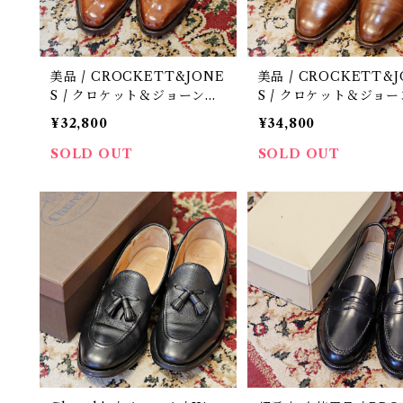
美品 / CROCKETT&JONE
美品 / CROCKETT&J
S / クロケット＆ジョーンズ
S / クロケット＆ジョ
/ DALTON / 定価10.5万円 /
/ WADHAM / ポールスミス
¥32,800
¥34,800
中古 / 革靴 / 7 E
別注品 / 定価10.5万円 
/ 革靴 / 8 E
SOLD OUT
SOLD OUT