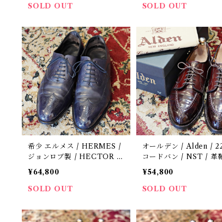
SOLD OUT
SOLD OUT
希少 エルメス / HERMES /
オールデン / Alden / 22
ジョンロブ製 / HECTOR /
コードバン / NST / 革靴
ネイビーミュージアムカーフ
中古 / 8 1/2 E
¥64,800
¥54,800
/ 中古 / 革靴 / 8
SOLD OUT
SOLD OUT