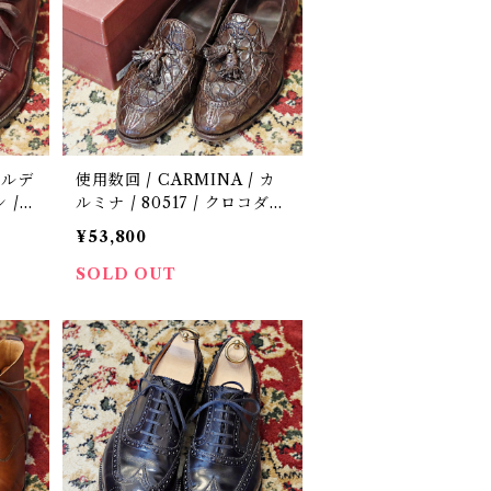
オールデ
使用数回 / CARMINA / カ
 /
ルミナ / 80517 / クロコダイ
/ 中
ル / 定価17.8万 / 革靴 / 中古
¥53,800
/ 8
SOLD OUT