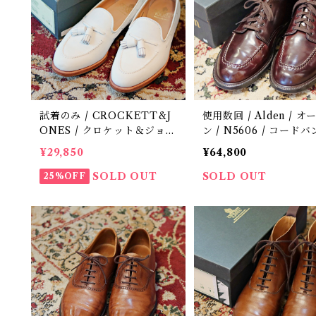
試着のみ / CROCKETT&J
使用数回 / Alden / 
ONES / クロケット＆ジョー
ン / N5606 / コードバン
ンズ / CAVENDISH3 / 定価
トゥルーバランスラスト 
¥29,850
¥64,800
10.5万円 / 中古 / 革靴 / 8 E
古 / 革靴 / 8 1/2 D(US)
SOLD OUT
SOLD OUT
25%OFF