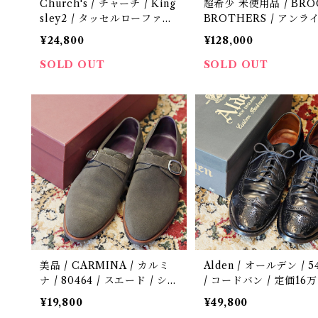
Church's / チャーチ / King
超希少 未使用品 / BRO
sley2 / タッセルローファー
BROTHERS / アンラ
/ 定価17.6万 / 革靴 / 中古 /
ーファー / コードバン / 
¥24,800
¥128,000
8 F
en製 / 90's / 革靴 / 中
S8 1/2 E
SOLD OUT
SOLD OUT
美品 / CARMINA / カルミ
Alden / オールデン / 54
ナ / 80464 / スエード / シ
/ コードバン / 定価16万 
ングルモンク / 定価7.5万 /
靴 / 中古 / 8 1/2 D
¥19,800
¥49,800
革靴 / 中古 / 8