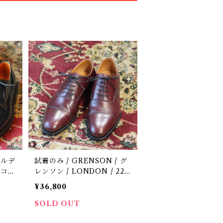
オールデ
試着のみ / GRENSON / グ
/ コー
レンソン / LONDON / 223
 中古
46 / 定価9.9万円 / 革靴 / 中
¥36,800
古 / 8 F
SOLD OUT