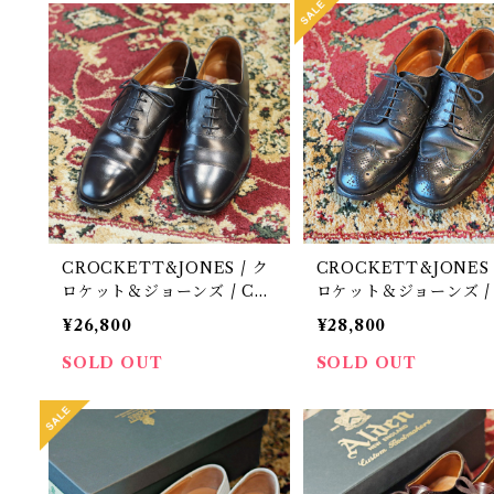
CROCKETT&JONES / ク
CROCKETT&JONES 
ロケット＆ジョーンズ / CO
ロケット＆ジョーンズ / 
NNAUGHT / リカラー品 /
ISBURY / Rogerson s
¥26,800
¥28,800
中古 / 革靴 / 8 E
別注 / 中古 / 革靴 / 8 F
SOLD OUT
SOLD OUT