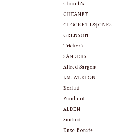
Church's
CHEANEY
CROCKETT&JONES
GRENSON
Tricker's
SANDERS
Alfred Sargent
J.M. WESTON
Berluti
Paraboot
ALDEN
Santoni
Enzo Bonafe