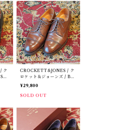
/ ク
CROCKETT&JONES / ク
SAL
ロケット＆ジョーンズ / BR
hoes
UNSWICK / ハンドグレー
¥29,800
ドライン / 中古 / 革靴 / 8 E
SOLD OUT