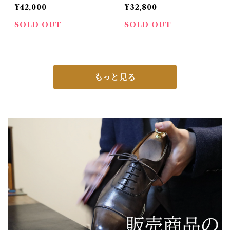
ORTH 革靴 中古 サ
メンズ ダブルモンクスト
¥42,000
¥32,800
イドエラスティック サイ
ラップ サイズ 65
ズ 6E
SOLD OUT
SOLD OUT
もっと見る