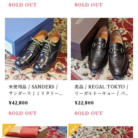
革靴 / 6 E
SOLD OUT
SOLD OUT
未使用品 / SANDERS /
美品 / REGAL TOKYO /
サンダース / ミリタリー
リーガルトーキョー / パ
ダービー / 1128B / 中古 /
ターンオーダー品 / ビッ
¥42,800
¥22,800
革靴 / 6
トローファー / 革靴 / 中
古 / 24
SOLD OUT
SOLD OUT