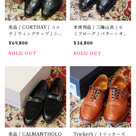
美品 / CORTHAY / コル
未使用品 / 三陽山長 / セ
テ / ウィングチップ / シ
ミブローグ / パターンオ
ューツリー付き / 中古 /
ーダー / 中古 / 革靴 / 6.5
¥69,800
¥34,800
革靴 / 6
(US)
SOLD OUT
SOLD OUT
美品 / CALMANTHOLO
Tricker's / トリッカーズ