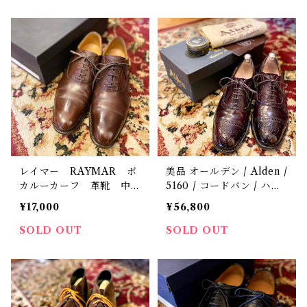
レイマー RAYMAR ボ
美品 オールデン / Alden /
カルーカーフ 革靴 中
5160 / コードバン / ハン
古 メンズ サイズ 6 1/2
プトンラスト / 革靴 / 中
¥17,000
¥56,800
古 / 6 1/2 D(US)
SOLD OUT
SOLD OUT