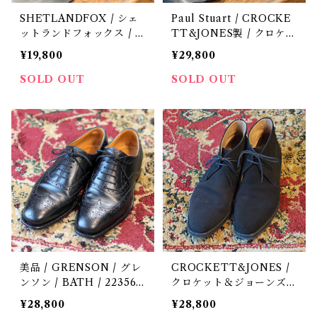
SHETLANDFOX / シェ
Paul Stuart / CROCKE
ットランドフォックス / 0
TT&JONES製 / クロケッ
55FSF / ボートン / 中古 /
ト＆ジョーンズ / REPTO
¥19,800
¥29,800
革靴 / 6 1/2 (US)
N / 中古 / 革靴 / 6 E
SOLD OUT
SOLD OUT
美品 / GRENSON / グレ
CROCKETT&JONES /
ンソン / BATH / 22356 /
クロケット＆ジョーンズ /
定価9.9万円 / 革靴 / 中古
EVESHAM / BARNEYS
¥28,800
¥28,800
/ 6 F
NEWYORK別注 / 中古 /