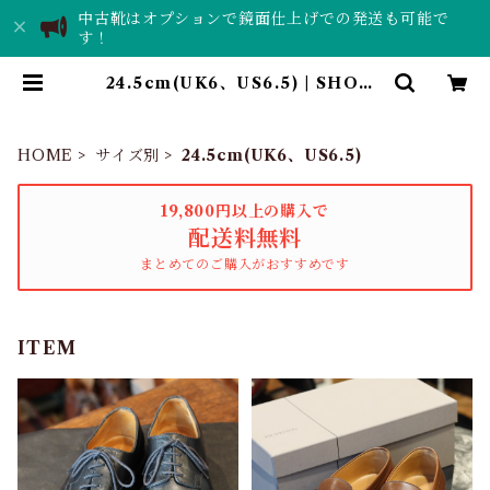
中古靴はオプションで鏡面仕上げでの発送も可能で
す！
24.5cm(UK6、US6.5) | SHOES
Lab. TORCH｜靴磨き・中古革靴
販売店舗
HOME
サイズ別
24.5cm(UK6、US6.5)
19,800円以上の購入で
配送料無料
まとめてのご購入がおすすめです
ITEM