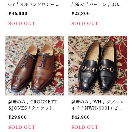
GY / カルマンソロジー /
/ 5633 / バートン / BOU
8_007 STRAP CUT / 定
RTON / 定価9.3万 / 革靴
¥36,800
¥22,800
価6.9万 / 革靴 / 中古 / 6.5
/ 中古 / 6
E
SOLD OUT
SOLD OUT
試着のみ / CROCKETT
試着のみ / WH / ダブルエ
&JONES / クロケット＆
イチ / NWH-0001 / ビッ
ジョーンズ / NORWICH
トローファー / 西口モデ
¥29,800
¥42,800
/ リジェクト品 / 定価9.3
ル / 定価6.9万円 / 革靴 /
万円 / 中古 / 革靴 / 6 E
中古 / 65
SOLD OUT
SOLD OUT