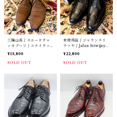
三陽山長 / スエードチャ
未使用品 / ジャランスリ
ッカブーツ / ユナイテッ
ウァヤ / Jalan Sriwijaya
ドアローズ別注 / ツリー
/ ウイングチップ / 革靴 /
¥15,800
¥22,800
付 / 中古 / 6
6
SOLD OUT
SOLD OUT