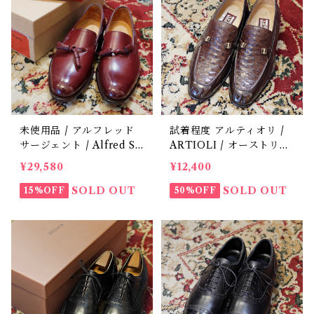
未使用品 / アルフレッド
試着程度 アルティオリ /
サージェント / Alfred Sa
ARTIOLI / オーストリッ
rgent / HUGH / AS24ラ
チ / 中古 / 革靴 / 6
¥29,580
¥12,400
スト / 革靴 / 中古 / 6
SOLD OUT
SOLD OUT
15%OFF
50%OFF