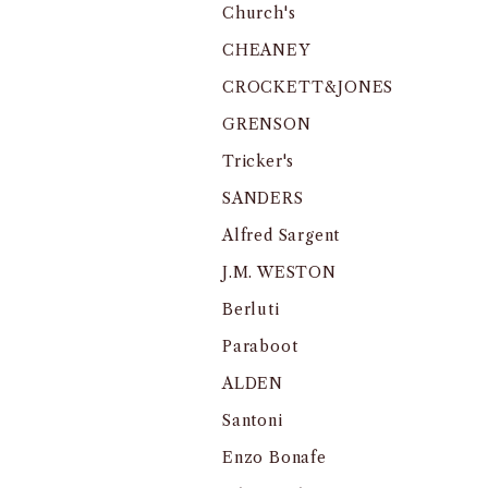
Church's
CHEANEY
CROCKETT&JONES
GRENSON
Tricker's
SANDERS
Alfred Sargent
J.M. WESTON
Berluti
Paraboot
ALDEN
Santoni
Enzo Bonafe