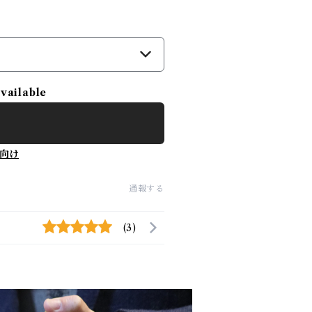
available
向け
通報する
(3)