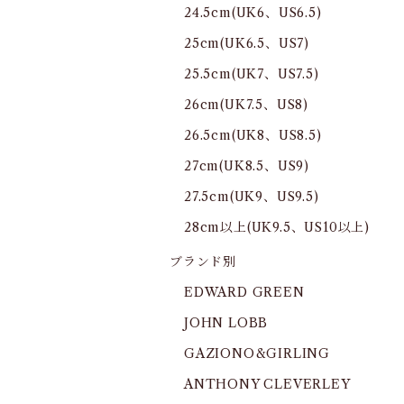
24.5cm(UK6、US6.5)
25cm(UK6.5、US7)
25.5cm(UK7、US7.5)
26cm(UK7.5、US8)
26.5cm(UK8、US8.5)
27cm(UK8.5、US9)
27.5cm(UK9、US9.5)
28cm以上(UK9.5、US10以上)
ブランド別
EDWARD GREEN
JOHN LOBB
GAZIONO&GIRLING
ANTHONY CLEVERLEY