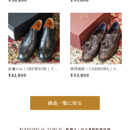
¥36,800
¥59,800
ト / 中古 / 革靴 / 40 1/2
ファー / 中古 / 革靴 / ５ D
試着のみ / GRENSON / グレ
使用数回 / CARMINA / カル
ンソン / OXFORD / 22352 /
ミナ / 80517 / クロコダイル /
¥42,800
¥53,800
定価9.9万円 / 革靴 / 中古 / 6
定価17.8万 / 革靴 / 中古 / 8
1/2 F
商品一覧に戻る
© SHOESLab. TORCH｜靴磨き・中古革靴販売店舗