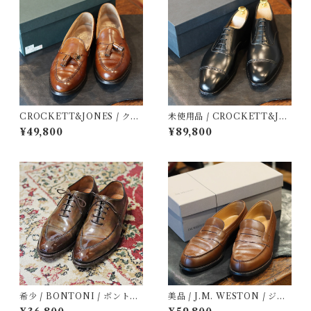
CROCKETT&JONES / クロ
未使用品 / CROCKETT&JO
ケット＆ジョーンズ / CAVEN
NES / クロケット＆ジョーン
¥49,800
¥89,800
DISH3 / ローファー / 定価12.
ズ / BELGRAVE3 / ハンドグ
6万 /中古 / 革靴 / 8 1/2 E
レード / 定価15.4万 /中古 / 革
靴 / 6 1/2 E
希少 / BONTONI / ボントー
美品 / J.M. WESTON / ジェ
ニ / パティーヌ / ホールカッ
イエムウエストン / 180 / ロー