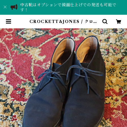
中古靴はオプションで鏡面仕上げでの発送も可能で
す！
CROCKETT&JONES / クロケ
ット＆ジョーンズ / EVESHAM /
BARNEYS NEWYORK別注 / 中
古 / 革靴 / 6 E | SHOESLab. T
ORCH｜靴磨き・中古革靴販売店
舗