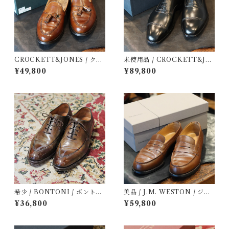
CROCKETT&JONES / クロ
未使用品 / CROCKETT&JO
ケット＆ジョーンズ / CAVEN
NES / クロケット＆ジョーン
¥49,800
¥89,800
DISH3 / ローファー / 定価12.
ズ / BELGRAVE3 / ハンドグ
6万 /中古 / 革靴 / 8 1/2 E
レード / 定価15.4万 /中古 / 革
靴 / 6 1/2 E
希少 / BONTONI / ボントー
美品 / J.M. WESTON / ジェ
ニ / パティーヌ / ホールカッ
イエムウエストン / 180 / ロー
¥36,800
¥59,800
ト / 中古 / 革靴 / 40 1/2
ファー / 中古 / 革靴 / ５ D