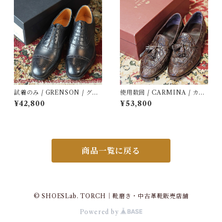
試着のみ / GRENSON / グレ
使用数回 / CARMINA / カル
ンソン / OXFORD / 22352 /
ミナ / 80517 / クロコダイル /
¥42,800
¥53,800
定価9.9万円 / 革靴 / 中古 / 6
定価17.8万 / 革靴 / 中古 / 8
1/2 F
商品一覧に戻る
© SHOESLab. TORCH｜靴磨き・中古革靴販売店舗
Powered by