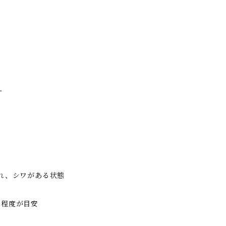
ー
れ、シワがある状態
回程度が目安