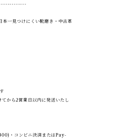
-------------
ある日本一見つけにくい靴磨き・中古革
す
けてから2営業日以内に発送いたし
0)・コンビニ決済またはPay-