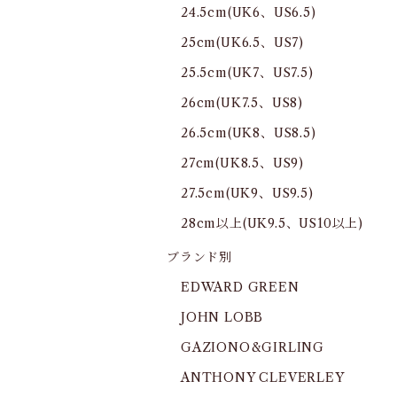
24.5cm(UK6、US6.5)
25cm(UK6.5、US7)
25.5cm(UK7、US7.5)
26cm(UK7.5、US8)
26.5cm(UK8、US8.5)
27cm(UK8.5、US9)
27.5cm(UK9、US9.5)
28cm以上(UK9.5、US10以上)
ブランド別
EDWARD GREEN
JOHN LOBB
GAZIONO&GIRLING
ANTHONY CLEVERLEY